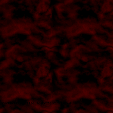
-webbot bot="HTMLMarkup" startspan -->